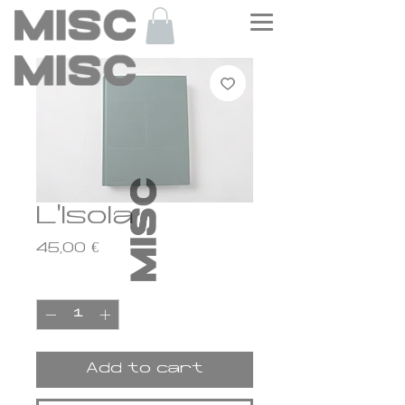
L'Isola
Price
45,00 €
Quantity
*
Add to cart